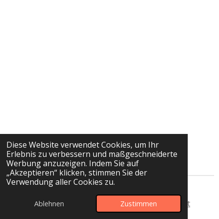
Diese Website verwendet Cookies, um Ihr
Erlebnis zu verbessern und maßgeschneiderte
Werbung anzuzeigen. Indem Sie auf
„Akzeptieren“ klicken, stimmen Sie der
Verwendung aller Cookies zu.
© 2025 Anne Frank Grundschule Sperenberg
Startseite
-
Impressum
-
Datenschutz
-
Kontakt
Ablehnen
Zustimmen