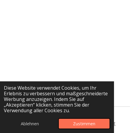
Diese Website verwendet Cookies, um Ihr
Erlebnis zu verbessern und maßgeschneiderte
Werbung anzuzeigen. Indem Sie auf
„Akzeptieren“ klicken, stimmen Sie der
Verwendung aller Cookies zu.
© 2025 Anne Frank Grundschule Sperenberg
Startseite
-
Impressum
-
Datenschutz
-
Kontakt
Ablehnen
Zustimmen