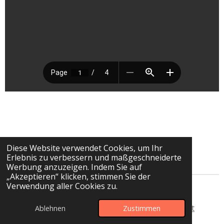
Diese Website verwendet Cookies, um Ihr
Erlebnis zu verbessern und maßgeschneiderte
Werbung anzuzeigen. Indem Sie auf
„Akzeptieren“ klicken, stimmen Sie der
Verwendung aller Cookies zu.
© 2025 Anne Frank Grundschule Sperenberg
Startseite
-
Impressum
-
Datenschutz
-
Kontakt
Ablehnen
Zustimmen