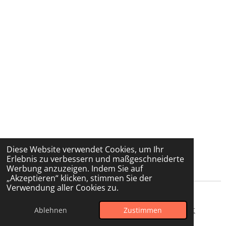
Diese Website verwendet Cookies, um Ihr
Erlebnis zu verbessern und maßgeschneiderte
Werbung anzuzeigen. Indem Sie auf
„Akzeptieren“ klicken, stimmen Sie der
Verwendung aller Cookies zu.
© 2025 Anne Frank Grundschule Sperenberg
Startseite
-
Impressum
-
Datenschutz
-
Kontakt
Ablehnen
Zustimmen